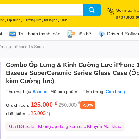
Gọi mua h
0797.889.8
,
,
,
,
,...
òng
Ốp lưng
Cường lực
tai nghe
Hub
ỉ
Tài khoản thanh toán
Liên hệ
Driver & Softwa
ng lực iPhone 15 Series
Combo Ốp Lưng & Kính Cường Lực iPhone 1
Baseus SuperCeramic Series Glass Case (Ố
kèm Cường lực)
Thương hiệu:
Baseus
Mã sản phẩm:
Tình trạng:
Còn hàng
₫
₫
125.000
250.000
Giá chỉ còn:
-50%
₫
125.000
(Tiết kiệm:
)
Giá BiG Sale - Không áp dụng kèm các Khuyến Mãi khác