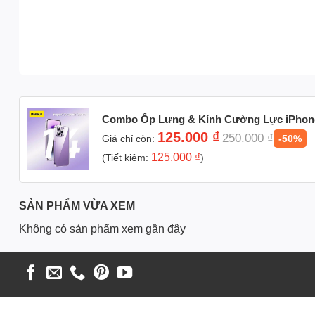
Combo Ốp Lưng & Kính Cường Lực iPhone 
Glass Case (Ốp lưng kèm Cường lực)
125.000
₫
250.000
₫
Giá chỉ còn:
-50%
125.000
₫
(Tiết kiệm:
)
SẢN PHẨM VỪA XEM
Không có sản phẩm xem gần đây