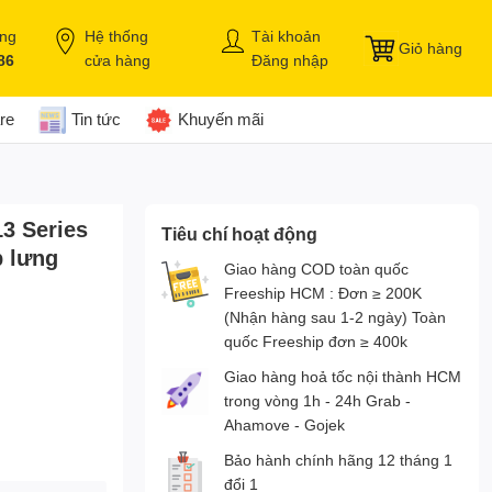
àng
Hệ thống
Tài khoản
Giỏ hàng
86
cửa hàng
Đăng nhập
re
Tin tức
Khuyến mãi
3 Series
Tiêu chí hoạt động
p lưng
Giao hàng COD toàn quốc
Freeship HCM : Đơn ≥ 200K
(Nhận hàng sau 1-2 ngày) Toàn
quốc Freeship đơn ≥ 400k
Giao hàng hoả tốc nội thành HCM
trong vòng 1h - 24h Grab -
Ahamove - Gojek
Bảo hành chính hãng 12 tháng 1
đổi 1