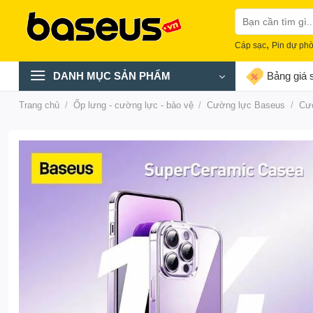
Skip
Tìm
to
kiếm:
content
,
Cáp sạc
Pin dự ph
DANH MỤC SẢN PHẨM
Bảng giá s
Trang chủ
/
Ốp lưng - cường lực - bảo vệ
/
Cường lực Baseus
/
Cườ