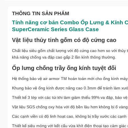
THÔNG TIN SẢN PHẨM
Tính năng cơ bản Combo Ốp Lưng & Kính C
SuperCeramic Series Glass Case
Vật liệu thủy tinh gốm có độ cứng cao
Chất liệu siêu gốm chất lượng với độ cứng cao hơn so với thủy 
khả năng chống va đập cao gấp 2 lần kính thông thường.
Ốp lưng chống trầy ống kính tuyệt đối
Hệ thống bảo vệ air armor TM hoàn toàn mới cho ống kính máy ả
Khung bảo vệ ống kính được nâng cao 0.3mm để tránh làm xướ
Thiết kế 3 lớp với các túi khi làm giảm thiểu 99% va đập, bảo vệ
Vật liệu SGS chống oxy hóa với độ bền lâu hơn không bị ố vàng
Các cạnh viền có độ linh hoạt cao, không bị trầy xước các cạnh đ
Thiết kế siêu mỏng với kết cấu vừa khít điện thoại tạo cảm giá