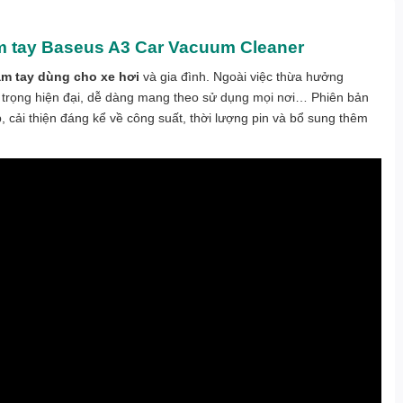
ầm tay Baseus A3 Car Vacuum Cleaner
ầm tay dùng cho xe hơi
và gia đình. Ngoài việc thừa hưởng
 trọng hiện đại, dễ dàng mang theo sử dụng mọi nơi… Phiên bản
ải thiện đáng kể về công suất, thời lượng pin và bổ sung thêm