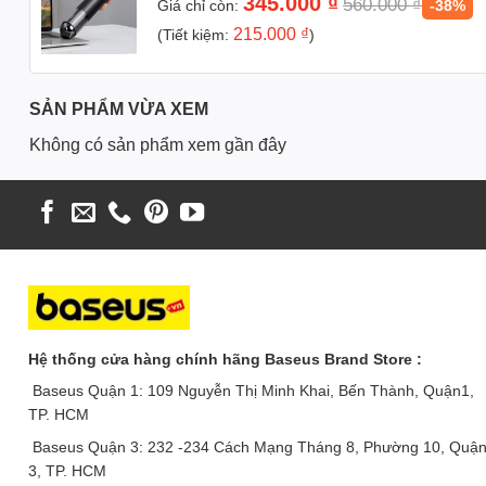
345.000
₫
560.000
₫
Giá chỉ còn:
-38%
215.000
₫
(Tiết kiệm:
)
– Máy được trang bị 4 viên pin 2000mAh, cho thời gian sử dụng l
– Máy cũng được trang bị 1 đèn led hỗ trợ người dùng soi sáng
– A3 có 2 chế độ hút:
SẢN PHẨM VỪA XEM
Chế độ cơ bản: dùng để hút những vật nhỏ như hạt bụi, tóc. (dùn
Không có sản phẩm xem gần đây
Chế độ hiệu suất cao: dung để hút những vật to, khó hút. (dùng l
Thông số kỹ thuật Máy hút bụi pin sạc cầm
Kích thước: 296 * 56.5 mm
Lực hút: 15000Pa
Công suất: 135W
Dung lượng pin: ~8000mAh (45 phút dùng)
Hệ thống cửa hàng chính hãng Baseus Brand Store :
Baseus Quận 1: 109 Nguyễn Thị Minh Khai, Bến Thành, Quận1,
Thời gian sạc: 3-5h
TP. HCM
Cổng sạc: Type C
Baseus Quận 3: 232 -234 Cách Mạng Tháng 8, Phường 10, Quậ
3, TP. HCM