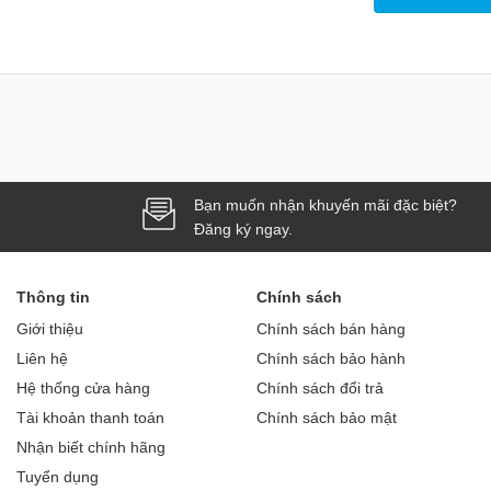
iên tục lên đến 45 phút.
 trong những ngóc ngách thiếu ánh sáng.
g liên tục chỉ 45 phút)
iên tục chỉ 17 phút)
Bạn muốn nhận khuyến mãi đặc biệt?
 tay Baseus A3 Car Vacuum Cleaner
Đăng ký ngay.
Thông tin
Chính sách
Giới thiệu
Chính sách bán hàng
Liên hệ
Chính sách bảo hành
Hệ thống cửa hàng
Chính sách đổi trả
Tài khoản thanh toán
Chính sách bảo mật
Nhận biết chính hãng
n
Tuyển dụng