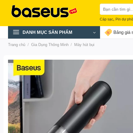
Skip
Tìm
to
kiếm:
content
,
Cáp sạc
Pin dự ph
DANH MỤC SẢN PHẨM
Bảng giá s
Trang chủ
/
Gia Dụng Thông Minh
/
Máy hút bụi