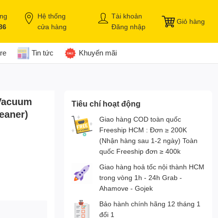
àng
Hệ thống
Tài khoản
Giỏ hàng
86
cửa hàng
Đăng nhập
re
Tin tức
Khuyến mãi
 Vacuum
Tiêu chí hoạt động
eaner)
Giao hàng COD toàn quốc
Freeship HCM : Đơn ≥ 200K
(Nhận hàng sau 1-2 ngày) Toàn
quốc Freeship đơn ≥ 400k
Giao hàng hoả tốc nội thành HCM
trong vòng 1h - 24h Grab -
Ahamove - Gojek
Bảo hành chính hãng 12 tháng 1
đổi 1