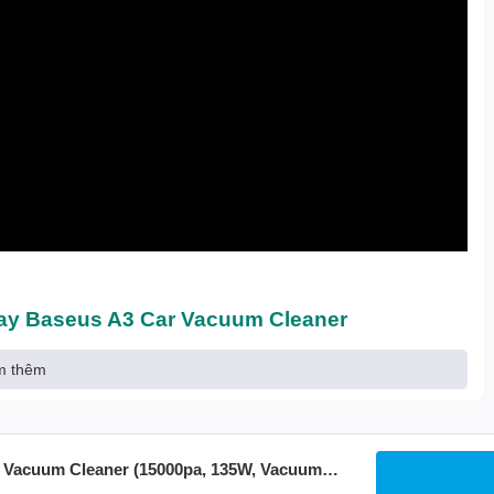
tay Baseus A3 Car Vacuum Cleaner
seus A3 Car Vaccuum Cleaner có thiết kế thon dài, dễ cằm nắm khi
m thêm
 cả trong xe hơi và gia đình . Sản phẩm với tính năng hút/ thổi đi
tốt khi sử dụng trong các không gian hẹp như xe hơi, phòng ngủ,
hông chổi than với lực hút cực mạnh lên đến 15000Pa giúp tăng
r Vacuum Cleaner (15000pa, 135W, Vacuum