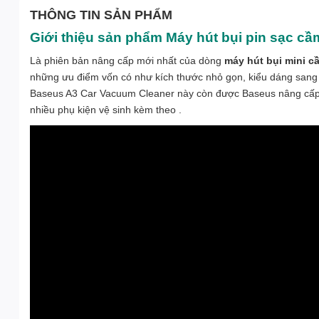
THÔNG TIN SẢN PHẨM
Giới thiệu sản phẩm Máy hút bụi pin sạc c
Là phiên bản nâng cấp mới nhất của dòng
máy hút bụi mini c
những ưu điểm vốn có như kích thước nhỏ gọn, kiểu dáng sang
Baseus A3 Car Vacuum Cleaner này còn được Baseus nâng cấp, c
nhiều phụ kiện vệ sinh kèm theo .