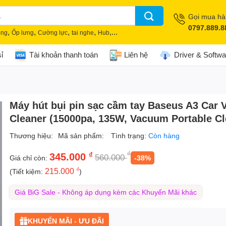
Gọi mua h
0797.889.8
,
,
,
,
,...
òng
Ốp lưng
Cường lực
tai nghe
Hub
ỉ
Tài khoản thanh toán
Liên hệ
Driver & Softwa
Máy hút bụi pin sạc cầm tay Baseus A3 Car
Cleaner (15000pa, 135W, Vacuum Portable Cl
Thương hiệu:
Mã sản phẩm:
Tình trạng:
Còn hàng
₫
₫
345.000
560.000
Giá chỉ còn:
-38%
₫
215.000
(Tiết kiệm:
)
Giá BiG Sale - Không áp dụng kèm các Khuyến Mãi khác
KHUYẾN MÃI - ƯU ĐÃI